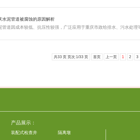
庆水泥管道被腐蚀的原因解析
泥管道因成本较低、抗压性较强，广泛应用于重庆市政给排水、污水处理
共33 页 页次:1/33 页
首页
上一页
1
2
3
产品展示：
装配式检查井
隔离墩