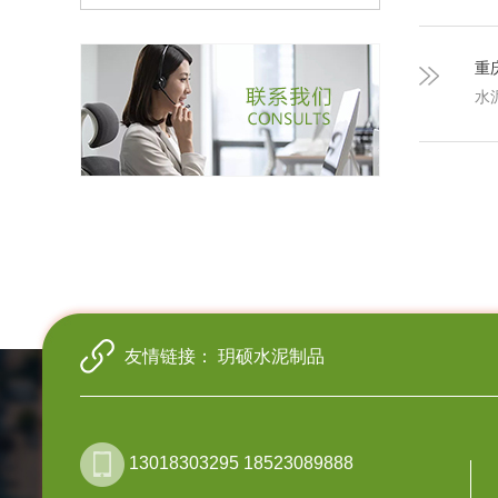
重
水
友情链接：
玥硕水泥制品
13018303295 18523089888