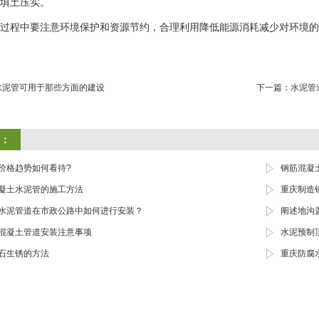
填土压实‌。
过程中要注意环境保护和资源节约，合理利用降低能源消耗减少对环境的
水泥管可用于那些方面的建设
下一篇：
水泥管
：
价格趋势如何看待?
钢筋混凝
凝土水泥管的施工方法
重庆制造
水泥管道在市政公路中如何进行安装？
阐述地沟
混凝土管道安装注意事项
水泥预制
石生锈的方法
重庆防腐