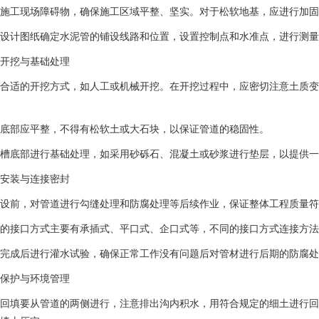
施工现场障碍物，确保施工区域平整、坚实。对于松软地基，应进行加固
设计图纸确定水泥管的铺设线路和位置，设置控制点和水准点，进行测量
槽开挖与基础处理‌
合适的开挖方式，如人工或机械开挖。在开挖过程中，应密切注意土质变
底部应平整，不得有松软土或大石块，以保证管道的稳固性‌。
槽底部进行基础处理，如采用砂砾石、混凝土或砂浆进行垫层，以提供一
道安装与连接密封‌
设前，对管道进行勾缝处理和防腐处理等后续作业，保证整体工程质量符
的接口方式主要有承插式、平口式、企口式等，不同的接口方式连接方法
完成后进行灌水试验，确保正常工作没有问题后对管材进行后期的防腐处
填保护与环境管理‌
回填要从管道的两侧进行，注意排出沟内积水，用符合规定的细土进行回