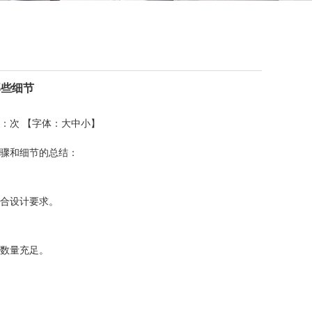
那些细节
读：
次 【字体：
大
中
小
】
步骤和细节的总结：
合设计要求‌。
数量充足‌。