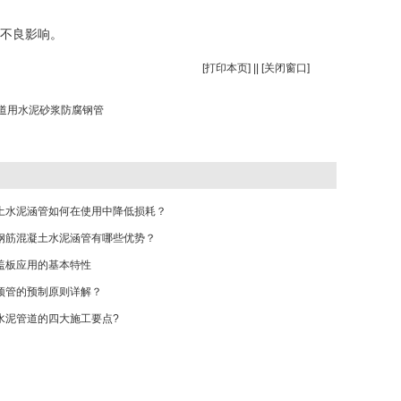
不良影响‌。
[
打印本页
] || [
关闭窗口
]
道用水泥砂浆防腐钢管
土水泥涵管如何在使用中降低损耗？
钢筋混凝土水泥涵管有哪些优势？
盖板应用的基本特性
顶管的预制原则详解？
水泥管道的四大施工要点?