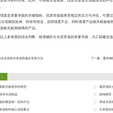
泥浆与骨料分离。此外，可轻敲管道表面，优质管道发出清脆悦耳的声音
。​
强度是质量等级的关键指标。优质管道能承受规定的压力与冲击，可通过
若出现裂纹延伸、掉块等情况，说明强度不足。同时查看产品相关检验报
选购无检测保障的产品。​
以上多维度的综合判断，能准确区分水泥管道的质量等级，为工程建设选
重庆水泥排水管道防漏水安装方法
下一篇：
重庆钢
：
装配式检查井的类型
重庆地区
保存水泥制品
因地制宜
板的挑选有一定的方法
简述水泥
管道制作核心流程要点
分享密封