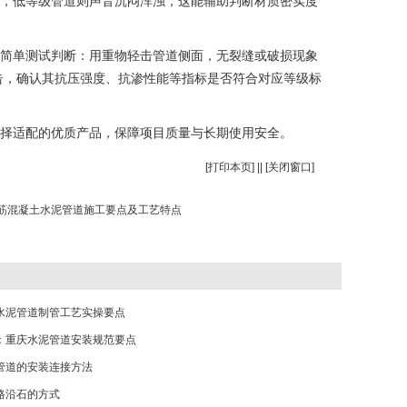
，低等级管道则声音沉闷浑浊，这能辅助判断材质密实度
简单测试判断：用重物轻击管道侧面，无裂缝或破损现象
告，确认其抗压强度、抗渗性能等指标是否符合对应等级标
择适配的优质产品，保障项目质量与长期使用安全。​
[
打印本页
] || [
关闭窗口
]
筋混凝土水泥管道施工要点及工艺特点
水泥管道制管工艺实操要点
：重庆水泥管道安装规范要点
管道的安装连接方法
路沿石的方式