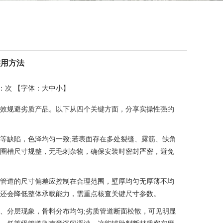
实用方法
读：
次 【字体：
大
中
小
】
效规避劣质产品。以下从四个关键方面，分享实操性强的
等缺陷，色泽均匀一致;若表面存在多处裂缝、露筋、缺角
圈槽尺寸规整，无毛刺杂物，确保安装时密封严密，避免
管道的尺寸偏差应控制在合理范围，壁厚均匀无厚薄不均
还会降低整体承载能力，需重点核查关键尺寸参数。​
、分层现象，骨料分布均匀;劣质管道断面松散，可见明显