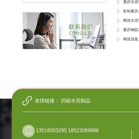
重庆水泥
影响重庆
阐述水泥
重庆钢筋
阐述混凝
友情链接：
玥硕水泥制品
13018303295 18523089888