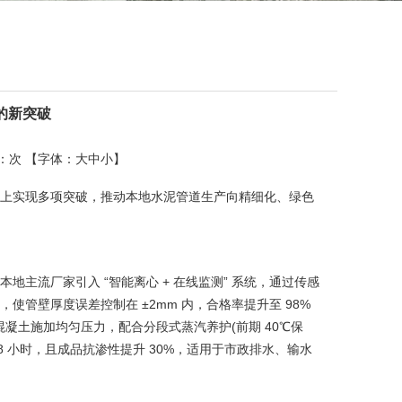
的新突破
读：
次 【字体：
大
中
小
】
上实现多项突破，推动本地水泥管道生产向精细化、绿色
主流厂家引入 “智能离心 + 在线监测” 系统，通过传感
管壁厚度误差控制在 ±2mm 内，合格率提升至 98%
混凝土施加均匀压力，配合分段式蒸汽养护(前期 40℃保
 8 小时，且成品抗渗性提升 30%，适用于市政排水、输水