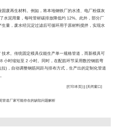
用工业固废再生材料。例如，将本地钢铁厂的水渣、电厂粉煤灰
少了水泥用量，每吨管材碳排放降低约 12%。此外，部分厂
废水产生量，废水经沉淀过滤后可循环用于原材料搅拌，实现水
筋” 技术。传统固定模具仅能生产单一规格管道，而新模具可
从 8 小时缩短至 2 小时。同时，在配筋环节采用数控钢筋弯
抗拉)，自动调整钢筋间距与排布方式，生产出的定制化管道
。
[
打印本页
] || [
关闭窗口
]
泥管道厂家可能存在的缺陷问题解析