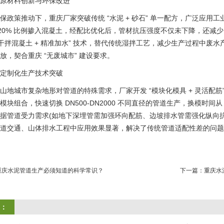
原材料创新与环保改进
保政策推动下，重庆厂家突破传统 “水泥 + 砂石” 单一配方，广泛应
%-20% 比例掺入混凝土，经配比优化后，管材抗压强度不仅未下降，还减
“干拌混凝土 + 精准加水” 技术，替代传统湿拌工艺，减少生产过程中
放，契合重庆 “无废城市” 建设要求。
定制化生产技术突破
山地城市复杂地形对管道的特殊需求，厂家开发 “模块化模具 + 灵活配
模块组合，快速切换 DN500-DN2000 不同直径的管道生产，换模时间
据管道受力需求(如地下深埋管需加强环向配筋、边坡排水管需强化纵向
道交通、山体排水工程中应用效果显著，解决了传统管道适配性差的问题
重庆水泥管道生产必须知道的科学常识？
下一篇：
重庆水
：